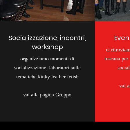
Socializzazione, incontri,
Even
workshop
ci ritrovia
organizziamo momenti di
toscana per
socializzazione, laboratori sulle
social
tematiche kinky leather fetish
vai a
vai alla pagina
Gruppo